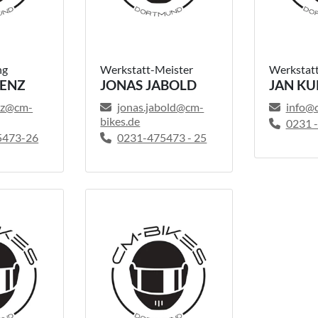
ng
Werkstatt-Meister
Werkstat
RENZ
JONAS JABOLD
JAN KU
enz@cm-
jonas.jabold@cm-
info@
bikes.de
0231 -
5473-26
0231-475473 - 25