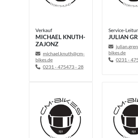
Verkauf
Service-Leitu
MICHAEL KNUTH-
JULIAN G
ZAJONZ
julian.gr
bikes.de
michael.knuth@cm-
bikes.de
0231 - 47
0231 - 475473 - 28