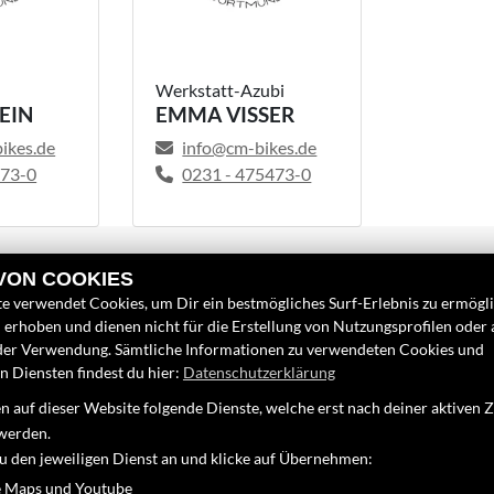
Werkstatt-Azubi
EIN
EMMA VISSER
ikes.de
info@cm-bikes.de
73-0
0231 - 475473-0
 VON COOKIES
e verwendet Cookies, um Dir ein bestmögliches Surf-Erlebnis zu ermögl
erhoben und dienen nicht für die Erstellung von Nutzungsprofilen oder
LINKS
FINDEN SIE
der Verwendung. Sämtliche Informationen zu verwendeten Cookies und
 Diensten findest du hier:
Datenschutzerklärung
Unternehmen
Instagram
 auf dieser Website folgende Dienste, welche erst nach deiner aktiven
Neufahrzeuge
Google Map
werden.
Gebrauchtfahrzeuge
zu den jeweiligen Dienst an und klicke auf Übernehmen:
-0
Service
 Maps und Youtube
de