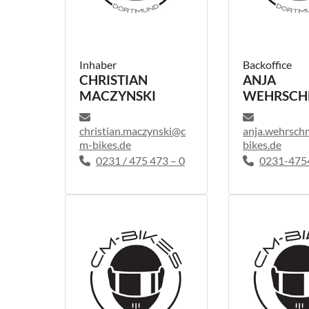
Inhaber
Backoffice
CHRISTIAN
ANJA
MACZYNSKI
WEHRSCH
christian.maczynski@c
anja.wehrsc
m-bikes.de
bikes.de
0231 / 475 473 – 0
0231-4754