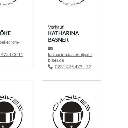
Verkauf
GÖKE
KATHARINA
BASNER
goeke@cm-
katharina.basner@cm-
- 475473-11
bikes.de
0231 475 473 - 12