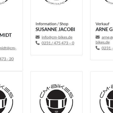
Information / Shop
Verkauf
SUSANNE JACOBI
ARNE 
MIDT
info@cm-bikes.de
arne.
bikes.de
0231 / 475 473 – 0
hmidt@cm-
0231 
73 - 20