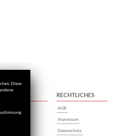
ichen. Diese
 anderer
 UNS
RECHTLICHES
AGB
 Zustimmung
s
Impressum
Datenschutz