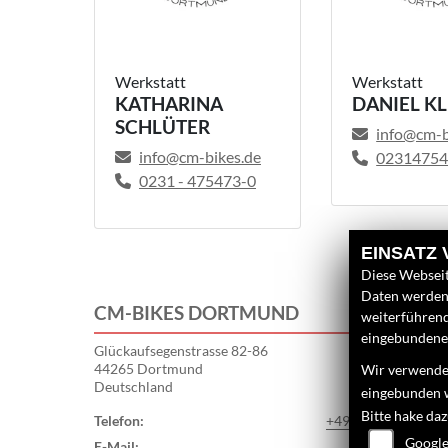
Werkstatt
Werkstatt
KATHARINA
DANIEL KL
SCHLÜTER
info@cm-b
info@cm-bikes.de
02314754
0231 - 475473-0
EINSATZ
Diese Webseit
Daten werden 
CM-BIKES DORTMUND
weiterführen
eingebundenen
Glückaufsegenstrasse 82-86
44265 Dortmund
Wir verwenden
Deutschland
eingebunden 
Bitte hake da
Telefon:
+49 (0)231-475473
Google
E-Mail:
info@cm-bikes.