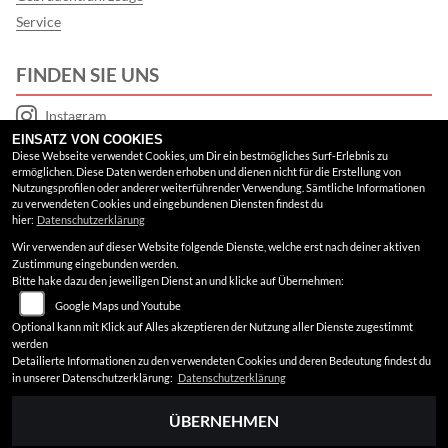
Service
FINDEN SIE UNS
Instagram
EINSATZ VON COOKIES
Google Maps
Diese Webseite verwendet Cookies, um Dir ein bestmögliches Surf-Erlebnis zu
ermöglichen. Diese Daten werden erhoben und dienen nicht für die Erstellung von
Nutzungsprofilen oder anderer weiterführender Verwendung. Sämtliche Informationen
RECHTLICHES
zu verwendeten Cookies und eingebundenen Diensten findest du
hier:
Datenschutzerklärung
Wir verwenden auf dieser Website folgende Dienste, welche erst nach deiner aktiven
AGB
Zustimmung eingebunden werden.
Bitte hake dazu den jeweiligen Dienst an und klicke auf Übernehmen:
Impressum
Google Maps und Youtube
Datenschutz
Optional kann mit Klick auf Alles akzeptieren der Nutzung aller Dienste zugestimmt
werden
Disclaimer
Detailierte Informationen zu den verwendeten Cookies und deren Bedeutung findest du
in unserer Datenschutzerklärung:
Datenschutzerklärung
Barrierefreiheit
ÜBERNEHMEN